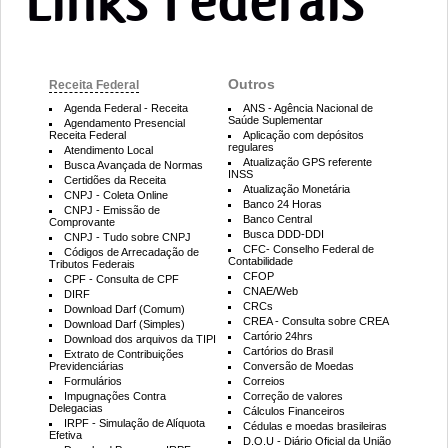
Outros
Receita Federal
Agenda Federal - Receita
ANS - Agência Nacional de
Saúde Suplementar
Agendamento Presencial
Receita Federal
Aplicação com depósitos
regulares
Atendimento Local
Atualização GPS referente
Busca Avançada de Normas
INSS
Certidões da Receita
Atualização Monetária
CNPJ - Coleta Online
Banco 24 Horas
CNPJ - Emissão de
Banco Central
Comprovante
Busca DDD-DDI
CNPJ - Tudo sobre CNPJ
CFC- Conselho Federal de
Códigos de Arrecadação de
Contabilidade
Tributos Federais
CFOP
CPF - Consulta de CPF
CNAE/Web
DIRF
CRCs
Download Darf (Comum)
CREA - Consulta sobre CREA
Download Darf (Simples)
Cartório 24hrs
Download dos arquivos da TIPI
Cartórios do Brasil
Extrato de Contribuições
Previdenciárias
Conversão de Moedas
Formulários
Correios
Impugnações Contra
Correção de valores
Delegacias
Cálculos Financeiros
IRPF - Simulação de Alíquota
Cédulas e moedas brasileiras
Efetiva
D.O.U - Diário Oficial da União