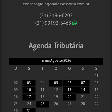
contato@diagonalassessoria.com.br
(21)
2186-6203
(21)
99192-5463
Agenda Tributária
Agosto/2026
Período:
D
S
T
Q
Q
S
S
01
02
03
04
05
06
07
08
09
10
11
12
13
14
15
16
17
18
19
20
21
22
23
24
25
26
27
28
29
30
31