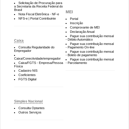
Solicitação de Procuração para
a Secretaria da Receita Federal do
Brasil
MEI
Nota Fiscal Eletrônica - NF-e
NFS-e | Portal Contribuinte
Portal
Inscrição
Comprovante de MEI
Declaração Anual
Pague sua contribuição mensal
- Débito Automático
Caixa
Pague sua contribuição mensal
Consulta Regularidade do
- Pagamento On-line
Empregador
Pague sua contribuição mensal
- Boleto de pagamento
Caixa/Conectividade/empregador
Pague sua contribuição mensal
Caixa/FGTS - Empresa/Pessoa
- Parcelamento
Física
Cadastro NIS
Coeficientes
FGTS Digital
Simples Nacional
Consulta Optantes
Outros Serviços