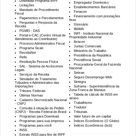
Download Programa IRPF
Empregador Doméstico
Licitações
Estabelecimentos Bancários
Mandado de Procedimento
Fenacon
Fiscal
Financiamento com prestações
Pagamentos e Parcelamentos
fixas
Perguntas e Resposta da
Glossário
Receita
IBAMA
PGMEI - DAS
INPI - Instituto Nacional da
Portal e-CAC (Centro Virtual de
Propriedado Industrial
Atendimento ao Contribuinte)
Ibracon
Processo Administrativo Fiscal
Juntas Comerciais
Programa Sicalc
Ministério do Trabalho
ReceitaNet
Presidência da República
Refis
Previdência Social
Restituição Pessoa Física
Procuradoria-Geral da Fazenda
SAL - Sistema de Acréscimos
Nacional
Legais
Sebrae
Serviços da Receita
Seguro Desemprego Web
Simulador do Tratamento
Sintegra
Tributário e Administrativo das
Importações
Suframa - Superintendência da
Zona Franca de Manaus
Tributos Federais
Tabela de cálculo de INSS em
Últimas Normas
atraso
Cadastro Sincronizado Nacional
Trabalhismo
- CNPJ
Tradutor
Consulta à situação do Pedido
(CNPJ) - Receita Federal do Brasil
Tribunais
Programas para Download
Valor futuro de um capital
Programas para sua empresa
Índices Econômicos (O Globo)
Programas para você
Índices Econômicos (bcb)
INSS
Extrato INSS para fins de IRPF